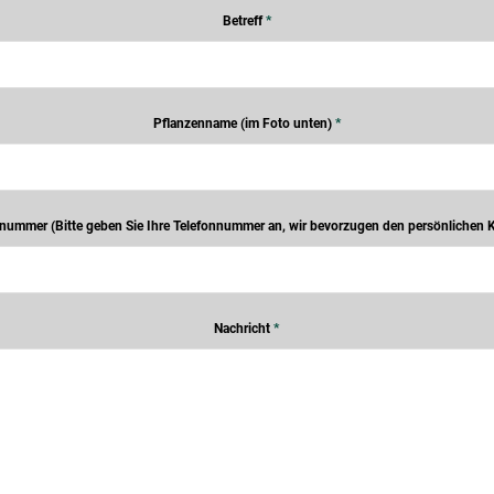
Betreff
*
Pflanzenname (im Foto unten)
*
nummer (Bitte geben Sie Ihre Telefonnummer an, wir bevorzugen den persönlichen 
Nachricht
*